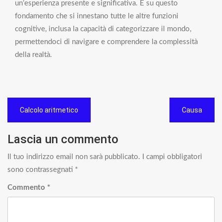
un’esperienza presente e significativa. È su questo
fondamento che si innestano tutte le altre funzioni
cognitive, inclusa la capacità di categorizzare il mondo,
permettendoci di navigare e comprendere la complessità
della realtà.
Navigazione
Calcolo aritmetico
Causa
articoli
Lascia un commento
Il tuo indirizzo email non sarà pubblicato.
I campi obbligatori
sono contrassegnati
*
Commento
*