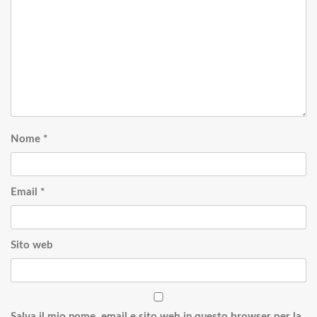
Nome
*
Email
*
Sito web
Salva il mio nome, email e sito web in questo browser per la