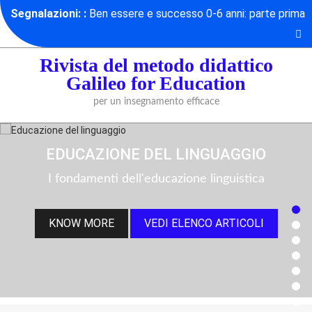
Skip
Segnalazioni: :
Ben essere e successo 0-6 anni: parte prima
to
content
Rivista del metodo didattico
Galileo for Education
per un insegnamento efficace
EDUCAZIONE DEL LINGUAGGIO
I fondamenti dell'educazione linguistica
KNOW MORE
VEDI ELENCO ARTICOLI