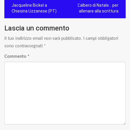
Navigazione
Jacqueline Bickel a
L’albero di Natale… per
articoli
Chiesina Uzzanese (PT)
allenare alla scrittura
Lascia un commento
Il tuo indirizzo email non sarà pubblicato.
I campi obbligatori
sono contrassegnati
*
Commento
*