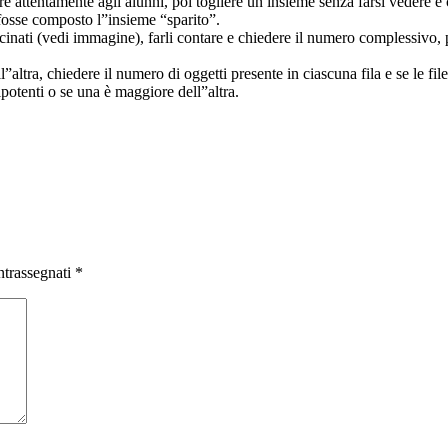
e attentamente agli alunni, poi togliere un insieme senza farsi vedere e c
fosse composto l”insieme “sparito”.
cinati (vedi immagine), farli contare e chiedere il numero complessivo, po
l”altra, chiedere il numero di oggetti presente in ciascuna fila e se le fi
ipotenti o se una è maggiore dell”altra.
ntrassegnati
*