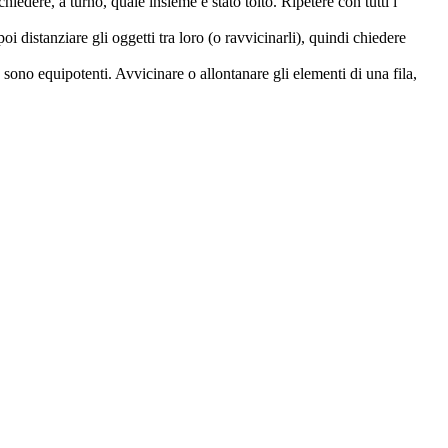
hiedere, a turno, quale insieme è stato tolto. Ripetere con tutti i
i distanziare gli oggetti tra loro (o ravvicinarli), quindi chiedere
le sono equipotenti. Avvicinare o allontanare gli elementi di una fila,