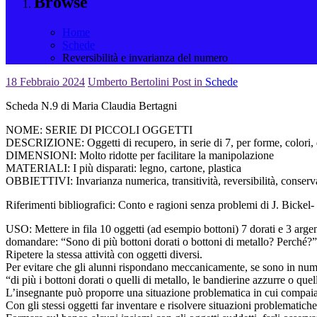
Browse
Home
Schede
Reversibilità e invarianza del numero
18 Febbraio 2024
Umberto Bertolini
Post in
Schede
Scheda N.9 di Maria Claudia Bertagni
NOME: SERIE DI PICCOLI OGGETTI
DESCRIZIONE: Oggetti di recupero, in serie di 7, per forme, colori,
DIMENSIONI: Molto ridotte per facilitare la manipolazione
MATERIALI: I più disparati: legno, cartone, plastica
OBBIETTIVI: Invarianza numerica, transitività, reversibilità, conserva
Riferimenti bibliografici: Conto e ragioni senza problemi di J. Bickel-
USO: Mettere in fila 10 oggetti (ad esempio bottoni) 7 dorati e 3 argent
domandare: “Sono di più bottoni dorati o bottoni di metallo? Perché?” 
Ripetere la stessa attività con oggetti diversi.
Per evitare che gli alunni rispondano meccanicamente, se sono in numer
“di più i bottoni dorati o quelli di metallo, le bandierine azzurre o que
L’insegnante può proporre una situazione problematica in cui compaian
Con gli stessi oggetti far inventare e risolvere situazioni problematiche