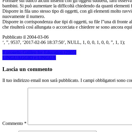
Formare sul banco alcuni insiemi con gli oggetti suddetti, farli osservar
bambini. Si può aumentare la difficoltà chiedendo da quanti elementi 
Disporre in fila uno stesso tipo di oggetti, con gli elementi molto ravvi
nuovamente il numero.
Disporre in corrispondenza due tipi di oggetti, su file l”una di fronte al
che risulterà così allungata o accorciata e chiedere se sono ancora equ
Pubblicato il 2004-03-06
‘, ”, 9537, ‘2017-02-06 18:37:50’, NULL, 1, 0, 0, 1, 0, 0, ”, 1, 1);
Navigazione
Il progetto Galileo for Education (2005)
LINGUAGGIO e LINGUA
articoli
Lascia un commento
Il tuo indirizzo email non sarà pubblicato.
I campi obbligatori sono co
Commento
*