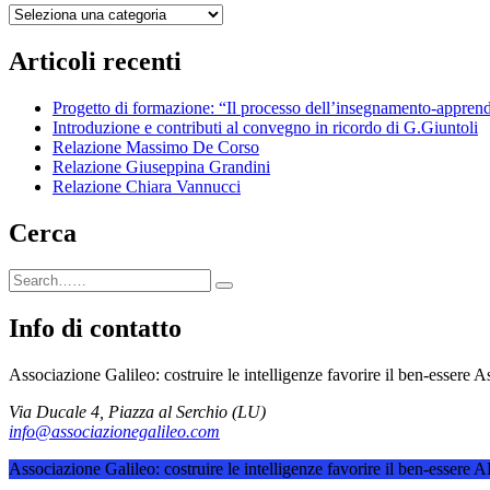
Categorie
Articoli recenti
Progetto di formazione: “Il processo dell’insegnamento-apprend
Introduzione e contributi al convegno in ricordo di G.Giuntoli
Relazione Massimo De Corso
Relazione Giuseppina Grandini
Relazione Chiara Vannucci
Cerca
Info di contatto
Associazione Galileo: costruire le intelligenze favorire il ben-essere
As
Via Ducale 4, Piazza al Serchio (LU)
info@associazionegalileo.com
Associazione Galileo: costruire le intelligenze favorire il ben-esser