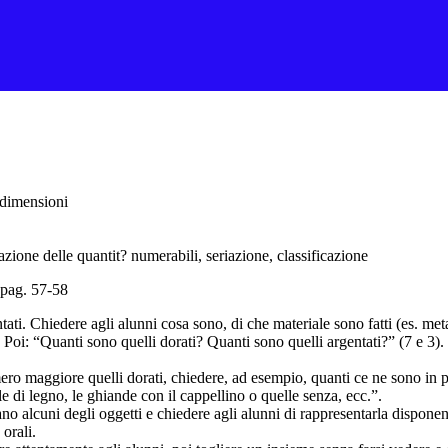
 dimensioni
zione delle quantit? numerabili, seriazione, classificazione
 pag. 57-58
ati. Chiedere agli alunni cosa sono, di che materiale sono fatti (es. metal
Poi: “Quanti sono quelli dorati? Quanti sono quelli argentati?” (7 e 3).
o maggiore quelli dorati, chiedere, ad esempio, quanti ce ne sono in pi
lle di legno, le ghiande con il cappellino o quelle senza, ecc.”.
o alcuni degli oggetti e chiedere agli alunni di rappresentarla dispone
 orali.