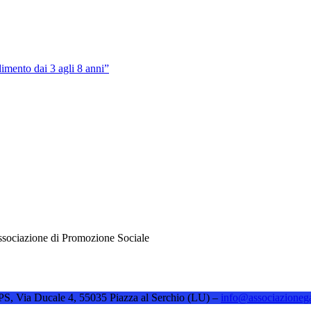
imento dai 3 agli 8 anni”
sociazione di Promozione Sociale
e APS, Via Ducale 4, 55035 Piazza al Serchio (LU) –
info@associazioneg