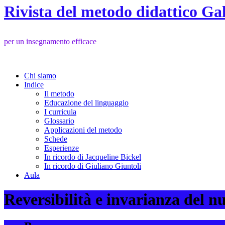
Rivista del metodo didattico Ga
per un insegnamento efficace
Chi siamo
Indice
Il metodo
Educazione del linguaggio
I curricula
Glossario
Applicazioni del metodo
Schede
Esperienze
In ricordo di Jacqueline Bickel
In ricordo di Giuliano Giuntoli
Aula
Reversibilità e invarianza del 