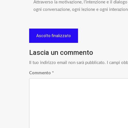
Attraverso la motivazione, l’intenzione e il dialog
ogni conversazione, ogni lezione e ogni interazione 
Navigazione
Ascolto finalizzato
articoli
Lascia un commento
Il tuo indirizzo email non sarà pubblicato.
I campi obb
Commento
*