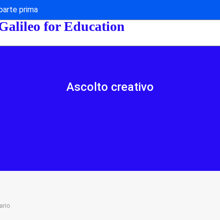
parte prima
 Galileo for Education
Ascolto creativo
ario