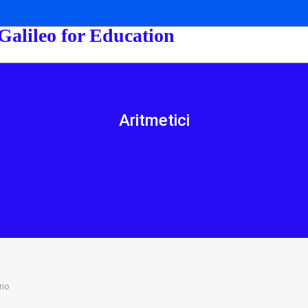
 Galileo for Education
Aritmetici
rio