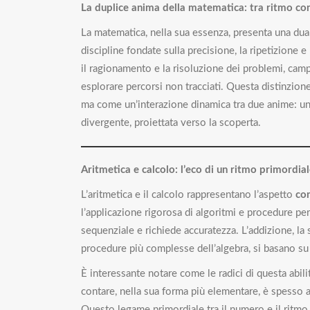
La duplice anima della matematica: tra ritmo co
La matematica, nella sua essenza, presenta una duali
discipline fondate sulla precisione, la ripetizione e 
il ragionamento e la risoluzione dei problemi, campi 
esplorare percorsi non tracciati. Questa distinzio
ma come un’interazione dinamica tra due anime: una
divergente, proiettata verso la scoperta.
Aritmetica e calcolo: l’eco di un ritmo primordia
L’aritmetica e il calcolo rappresentano l’aspetto
co
l’applicazione rigorosa di algoritmi e procedure pe
sequenziale e richiede accuratezza. L’addizione, la 
procedure più complesse dell’algebra, si basano s
È interessante notare come le radici di questa abili
contare, nella sua forma più elementare, è spesso as
Questo legame primordiale tra il numero e il ritmo 