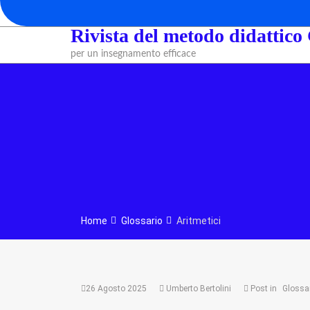
Skip
to
Rivista del metodo didattico
content
per un insegnamento efficace
Home
Glossario
Aritmetici
26 Agosto 2025
Umberto Bertolini
Post in
Glossa