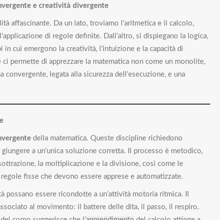
nvergente e creatività divergente
tà affascinante. Da un lato, troviamo l’aritmetica e il calcolo,
l’applicazione di regole definite. Dall’altro, si dispiegano la logica,
in cui emergono la creatività, l’intuizione e la capacità di
ne ci permette di apprezzare la matematica non come un monolite,
 convergente, legata alla sicurezza dell’esecuzione, e una
le
nvergente
della matematica. Queste discipline richiedono
r giungere a un’unica soluzione corretta. Il processo è metodico,
sottrazione, la moltiplicazione e la divisione, così come le
u regole fisse che devono essere apprese e automatizzate.
tà possano essere ricondotte a un’attività motoria ritmica. Il
sociato al movimento: il battere delle dita, il passo, il respiro.
del corpo suggerisce che l’
apprendimento
del calcolo attinge a