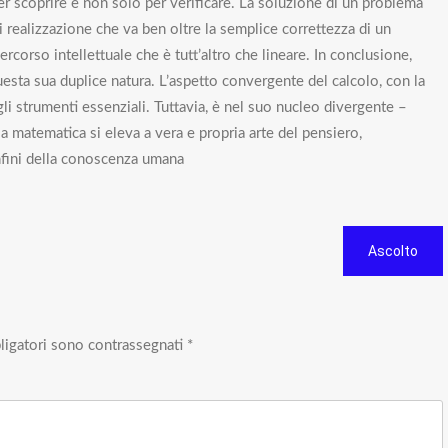
er scoprire e non solo per verificare. La soluzione di un problema
 realizzazione che va ben oltre la semplice correttezza di un
 percorso intellettuale che è tutt’altro che lineare. In conclusione,
esta sua duplice natura. L’aspetto convergente del calcolo, con la
e gli strumenti essenziali. Tuttavia, è nel suo nucleo divergente –
la matematica si eleva a vera e propria arte del pensiero,
nfini della conoscenza umana
Ascolto
ligatori sono contrassegnati
*