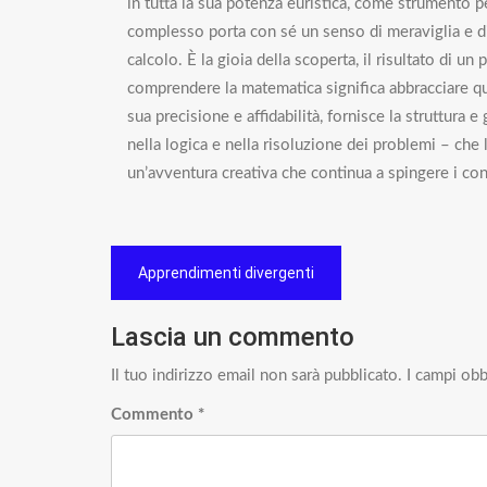
in tutta la sua potenza euristica, come strumento p
complesso porta con sé un senso di meraviglia e di
calcolo. È la gioia della scoperta, il risultato di un
comprendere la matematica significa abbracciare qu
sua precisione e affidabilità, fornisce la struttura 
nella logica e nella risoluzione dei problemi – che 
un’avventura creativa che continua a spingere i co
Navigazione
Apprendimenti divergenti
articoli
Lascia un commento
Il tuo indirizzo email non sarà pubblicato.
I campi obb
Commento
*